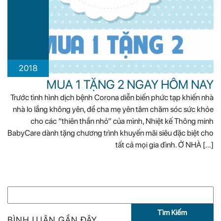
2018
MUA 1 TẶNG 2 NGAY HÔM NAY
Trước tình hình dịch bệnh Corona diễn biến phức tạp khiến nhà
nhà lo lắng không yên, để cha mẹ yên tâm chăm sóc sức khỏe
cho các “thiên thần nhỏ” của mình, Nhiệt kế Thông minh
BabyCare dành tặng chương trình khuyến mãi siêu đặc biệt cho
tất cả mọi gia đình. Ở NHÀ […]
T
Ì
M
BÌNH LUẬN GẦN ĐÂY